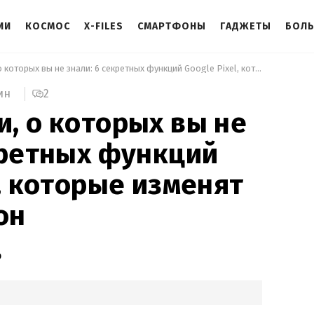
ИИ
КОСМОС
X-FILES
СМАРТФОНЫ
ГАДЖЕТЫ
БОЛ
 Возможности, о которых вы не знали: 6 секретных функций Google Pixel, которые изменят ваш смартфон 
2
ин
, о которых вы не
кретных функций
l, которые изменят
он
о