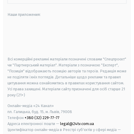
Наши приложения:
android
apple
smart tv
samsung smart tv
Всі комерційні рекламні матеріали позначені словами "Спецпроєкт"
чи "Партнерський матеріал". Матеріали з позначкою "Експерт",
"Позиція" відображають позицію авторів та героїв. Редакція може
не поділяти їхніх поглядів. Детальніше щодо реклами та правил
цитування можна ознайомитись в правилах користування сайтом.
Усі права захищені.
Матеріали сайту призначені для осіб старше
21
року (21+)
Онлайн-медіа «24 Канал»
пл. Галицька, буд. 15, м. Львів, 79008
Телефон
+380 (32) 229-77-77
Адреса електронної пошти —
legal@24tv.com.ua
Ідентифікатор онлайн-медіа в Реєстрі суб'єктів у сфері медіа —