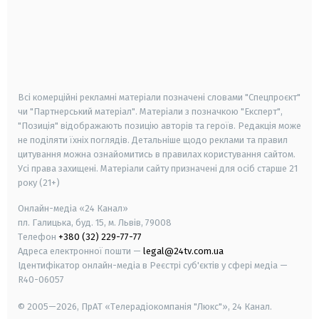
android
apple
smart tv
samsung smart tv
Всі комерційні рекламні матеріали позначені словами "Спецпроєкт"
чи "Партнерський матеріал". Матеріали з позначкою "Експерт",
"Позиція" відображають позицію авторів та героїв. Редакція може
не поділяти їхніх поглядів. Детальніше щодо реклами та правил
цитування можна ознайомитись в правилах користування сайтом.
Усі права захищені.
Матеріали сайту призначені для осіб старше
21
року (21+)
Онлайн-медіа «24 Канал»
пл. Галицька, буд. 15, м. Львів, 79008
Телефон
+380 (32) 229-77-77
Адреса електронної пошти —
legal@24tv.com.ua
Ідентифікатор онлайн-медіа в Реєстрі суб'єктів у сфері медіа —
R40-06057
© 2005—2026,
ПрАТ «Телерадіокомпанія "Люкс"», 24 Канал.