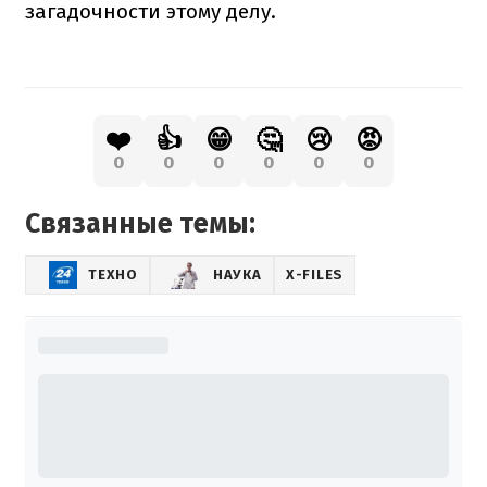
загадочности этому делу.
❤️
👍
😁
🤔
😢
😡
0
0
0
0
0
0
Связанные темы:
ТЕХНО
НАУКА
X-FILES