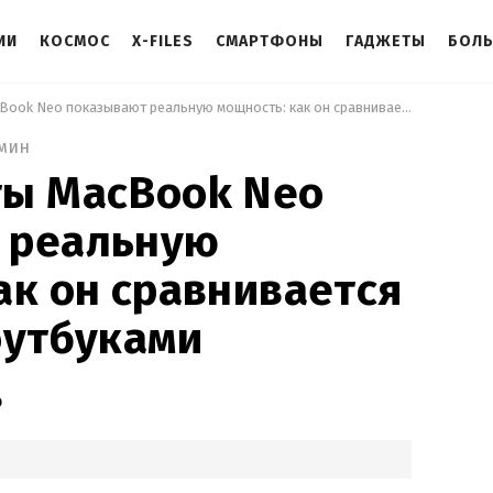
ИИ
КОСМОС
X-FILES
СМАРТФОНЫ
ГАДЖЕТЫ
БОЛ
 Первые тесты MacBook Neo показывают реальную мощность: как он сравнивается с другими ноутбуками 
 мин
ты MacBook Neo
 реальную
ак он сравнивается
оутбуками
о