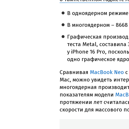
В одноядерном режиме 
В многоядерном – 8668
Графическая производ
теста Metal, составила
у iPhone 16 Pro, поско
одно графическое ядр
Сравнивая
MacBook Neo
с
Mac, можно увидеть интер
многоядерная производит
показателям модели
MacB
протяжении лет считалас
скорости для массового п