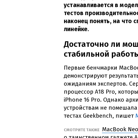
устанавливается в модел
тестов производительнос
наконец понять, на что с
линейке.
Достаточно ли мощ
стабильной работы
Первые бенчмарки MacBoo
демонстрируют результат
ожиданиям экспертов. Сер
процессор A18 Pro, котор
iPhone 16 Pro. Однако ар
устройствам не помешала
тестах Geekbench, пишет
MacBook Neo
СМОТРИТЕ ТАКЖЕ
о таинственном гаджете A