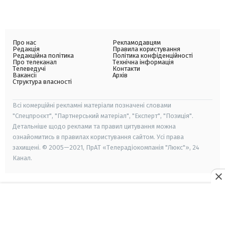
Про нас
Рекламодавцям
Редакція
Правила користування
Редакційна політика
Політика конфіденційності
Про телеканал
Технічна інформація
Телеведучі
Контакти
Вакансії
Архів
Структура власності
Всі комерційні рекламні матеріали позначені словами
"Спецпроєкт", "Партнерський матеріал", "Експерт", "Позиція".
Детальніше щодо реклами та правил цитування можна
ознайомитись в правилах користування сайтом. Усі права
захищені. © 2005—2021, ПрАТ «Телерадіокомпанія "Люкс"», 24
Канал.