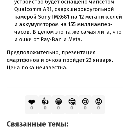
устройство будет оснащено чипсетом
Qualcomm AR1, сверхширокоугольной
камерой Sony IMX681 на 12 мегапикселей
и аккумулятором на 155 миллиампер-
часов. В целом это та же самая лига, что
и очки от Ray-Ban и Meta.
Предположительно, презентация
смартфонов и очков пройдет 22 января.
Цена пока неизвестна.
❤️
👍
😁
🤔
😢
😡
0
0
0
0
0
0
Связанные темы: