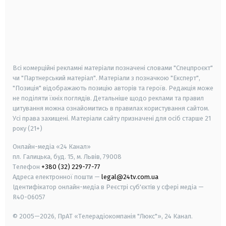
android
apple
smart tv
samsung smart tv
Всі комерційні рекламні матеріали позначені словами "Спецпроєкт"
чи "Партнерський матеріал". Матеріали з позначкою "Експерт",
"Позиція" відображають позицію авторів та героїв. Редакція може
не поділяти їхніх поглядів. Детальніше щодо реклами та правил
цитування можна ознайомитись в правилах користування сайтом.
Усі права захищені.
Матеріали сайту призначені для осіб старше
21
року (21+)
Онлайн-медіа «24 Канал»
пл. Галицька, буд. 15, м. Львів, 79008
Телефон
+380 (32) 229-77-77
Адреса електронної пошти —
legal@24tv.com.ua
Ідентифікатор онлайн-медіа в Реєстрі суб'єктів у сфері медіа —
R40-06057
© 2005—2026,
ПрАТ «Телерадіокомпанія "Люкс"», 24 Канал.