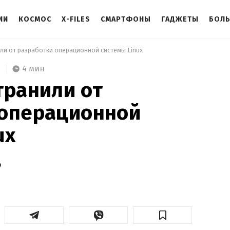
ИИ
КОСМОС
X-FILES
СМАРТФОНЫ
ГАДЖЕТЫ
БОЛ
ли от разработки операционной системы Linux 
4 мин
транили от
 операционной
ux
о