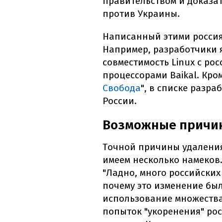
правительством и доказа
против Украины.
Написанный этими россиян
Например, разработчики 
совместимость Linux с ро
процессорами Baikal. Кром
Свобода
", в списке разр
России.
Возможные причи
Точной причины удаления
имеем несколько намеков.
"Ладно, много российских
почему это изменение был
использование множества
попыток "укоренения" ро