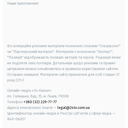
Наши приложения:
android
apple
smart tv
samsung smart tv
Всі комерційні рекламні матеріали позначені словами "Спецпроєкт"
чи "Партнерський матеріал". Матеріали з позначкою "Експерт",
"Позиція" відображають позицію авторів та героїв. Редакція може
не поділяти їхніх поглядів. Детальніше щодо реклами та правил
цитування можна ознайомитись в правилах користування сайтом.
Усі права захищені.
Матеріали сайту призначені для осіб старше
21
року (21+)
Онлайн-медіа «24 Канал»
пл. Галицька, буд. 15, м. Львів, 79008
Телефон
+380 (32) 229-77-77
Адреса електронної пошти —
legal@24tv.com.ua
Ідентифікатор онлайн-медіа в Реєстрі суб'єктів у сфері медіа —
R40-06057