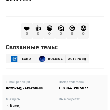
❤️
👍
😁
🤔
😢
😡
0
0
0
0
0
0
Связанные темы:
ТЕХНО
КОСМОС
АСТЕРОИД
E-mail редакции
Номер телефона:
news24@24tv.com.ua
+38 044 390 5077
Мы здесь:
Мы в соцсетях:
г. Киев
,