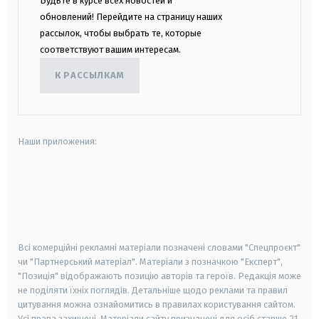
Будьте в курсе всех новостей и
обновлений! Перейдите на страницу наших
рассылок, чтобы выбрать те, которые
соответствуют вашим интересам.
К РАССЫЛКАМ
Наши приложения:
android
apple
smart tv
samsung smart tv
Всі комерційні рекламні матеріали позначені словами "Спецпроєкт"
чи "Партнерський матеріал". Матеріали з позначкою "Експерт",
"Позиція" відображають позицію авторів та героїв. Редакція може
не поділяти їхніх поглядів. Детальніше щодо реклами та правил
цитування можна ознайомитись в правилах користування сайтом.
Усі права захищені.
Матеріали сайту призначені для осіб старше
21