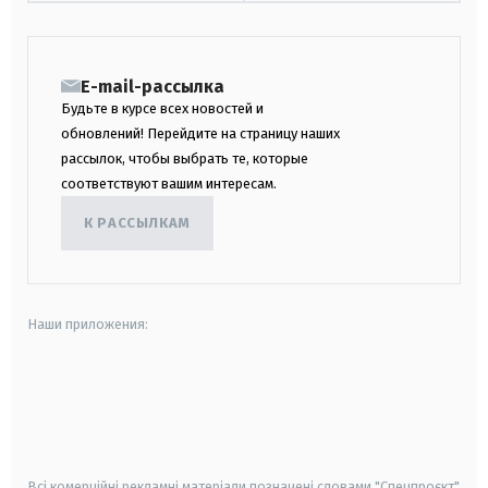
E-mail-рассылка
Будьте в курсе всех новостей и
обновлений! Перейдите на страницу наших
рассылок, чтобы выбрать те, которые
соответствуют вашим интересам.
К РАССЫЛКАМ
Наши приложения:
android
apple
smart tv
samsung smart tv
Всі комерційні рекламні матеріали позначені словами "Спецпроєкт"