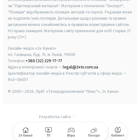
чи "Партнерський матеріал". Матеріали з позначкою "Експерт",
"Позиція" відображають позицію авторів та героїв. Редакція може
не поділяти їхніх поглядів. Детальніше щодо реклами та правил
цитування можна ознайомитись в правилах користування сайтом.
Усі права захищені.
Матеріали сайту призначені для осіб старше
21
року (21+)
Онлайн-медіа «24 Канал»
пл. Галицька, буд. 15, м. Львів, 79008
Телефон
+380 (32) 229-77-77
Адреса електронної пошти —
legal@24tv.com.ua
Ідентифікатор онлайн-медіа в Реєстрі суб'єктів у сфері медіа —
R40-06057
© 2005—2026,
ПрАТ «Телерадіокомпанія "Люкс"», 24 Канал.
Разработка сайта
-
24 Канал
TV
Игры
Погода
Кабинет