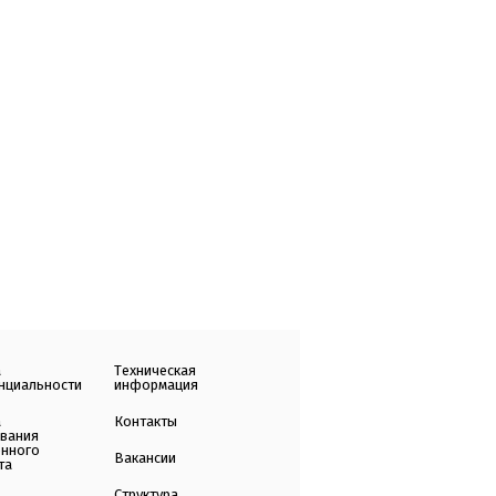
а
Техническая
нциальности
информация
а
Контакты
ования
енного
Вакансии
та
Структура