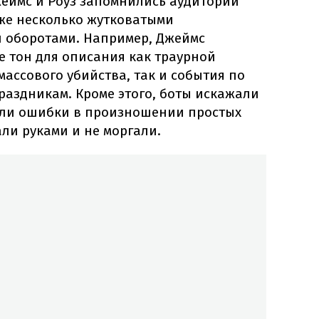
жеймс и Роуз запомнились аудитории
же несколько жутковатыми
 оборотами. Например, Джеймс
е тон для описания как траурной
массового убийства, так и события по
раздникам. Кроме этого, боты искажали
али ошибки в произношении простых
али руками и не моргали.