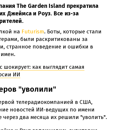
ания The Garden Island прекратила
х Джеймса и Роуз. Все из-за
рителей.
лкой на
Futurism
. Боты, которые стали
ерами, были раскритикованы за
и, странное поведение и ошибки в
 имен.
с шокирует: как выглядит самая
рсии ИИ
еров "уволили"
первой телерадиокомпанией в США,
ние новостей ИИ-ведущих по имени
е через два месяца их решили "уволить".