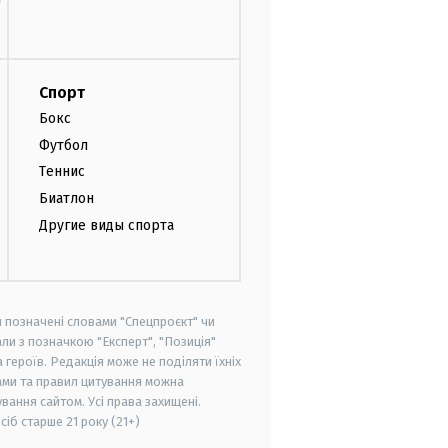
Спорт
Бокс
Футбол
Теннис
Биатлон
Другие виды спорта
и позначені словами "Спецпроєкт" чи
ли з позначкою "Експерт", "Позиція"
героїв. Редакція може не поділяти їхніх
ами та правил цитування можна
вання сайтом. Усі права захищені.
осіб старше
21 року (21+)