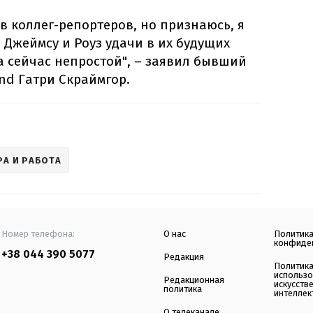
в коллег-репортеров, но признаюсь, я
ю Джеймсу и Роуз удачи в их будущих
а сейчас непростой", – заявил бывший
and Гатри Скраймгор.
РА И РАБОТА
Номер телефона:
О нас
Политик
конфиде
+38 044 390 5077
Редакция
Политик
использ
Редакционная
искусств
политика
интеллек
О телеканале