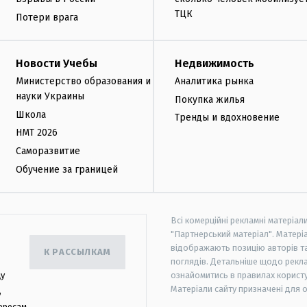
ТЦК
Потери врага
Новости Учебы
Недвижимость
Министерство образования и
Аналитика рынка
науки Украины
Покупка жилья
Школа
Тренды и вдохновение
НМТ 2026
Саморазвитие
Обучение за границей
Всі комерційні рекламні матеріал
"Партнерський матеріал". Матеріа
відображають позицію авторів та 
К РАССЫЛКАМ
поглядів. Детальніше щодо рекл
цу
ознайомитись в правилах користу
Матеріали сайту призначені для 
,
ересам.