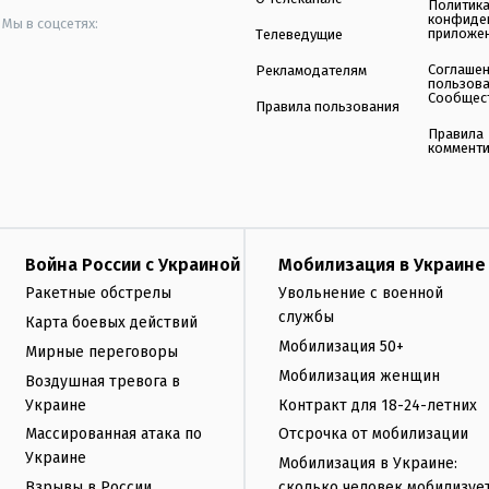
Политик
конфиде
Мы в соцсетях:
приложе
Телеведущие
Соглаше
Рекламодателям
пользов
Сообщес
Правила пользования
Правила
коммент
Война России с Украиной
Мобилизация в Украине
Ракетные обстрелы
Увольнение с военной
службы
Карта боевых действий
Мобилизация 50+
Мирные переговоры
Мобилизация женщин
Воздушная тревога в
Украине
Контракт для 18-24-летних
Массированная атака по
Отсрочка от мобилизации
Украине
Мобилизация в Украине:
Взрывы в России
сколько человек мобилизуе