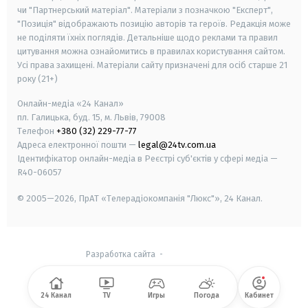
чи "Партнерський матеріал". Матеріали з позначкою "Експерт",
"Позиція" відображають позицію авторів та героїв. Редакція може
не поділяти їхніх поглядів. Детальніше щодо реклами та правил
цитування можна ознайомитись в правилах користування сайтом.
Усі права захищені.
Матеріали сайту призначені для осіб старше
21
року (21+)
Онлайн-медіа «24 Канал»
пл. Галицька, буд. 15, м. Львів, 79008
Телефон
+380 (32) 229-77-77
Адреса електронної пошти —
legal@24tv.com.ua
Ідентифікатор онлайн-медіа в Реєстрі суб'єктів у сфері медіа —
R40-06057
© 2005—2026,
ПрАТ «Телерадіокомпанія "Люкс"», 24 Канал.
Разработка сайта
-
24 Канал
TV
Игры
Погода
Кабинет