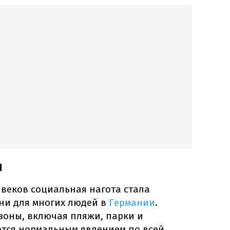
и
 веков социальная нагота стала
ни для многих людей в
Германии
.
зоны, включая пляжи, парки и
тся нормальным явлением по всей