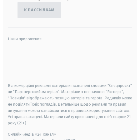
К РАССЫЛКАМ
Наши приложения:
android
apple
smart tv
samsung smart tv
Всі комерційні рекламні матеріали позначені словами "Спецпроєкт"
чи "Партнерський матеріал". Матеріали з позначкою "Експерт",
"Позиція" відображають позицію авторів та героїв. Редакція може
не поділяти їхніх поглядів. Детальніше щодо реклами та правил
цитування можна ознайомитись в правилах користування сайтом.
Усі права захищені.
Матеріали сайту призначені для осіб старше
21
року (21+)
Онлайн-медіа «24 Канал»