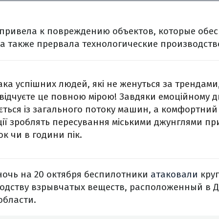
а привела к повреждению объектов, которые обе
 а также прервала технологические производств
ака успішних людей, які не женуться за трендами,
відчуєте це повною мірою! Завдяки емоційному 
ється із загального потоку машин, а комфортний 
ії зроблять пересування міськими джунглями п
ок чи в години пік.
 ночь на 20 октября беспилотники
атаковали
кру
водству взрывчатых веществ, расположенный в 
области.