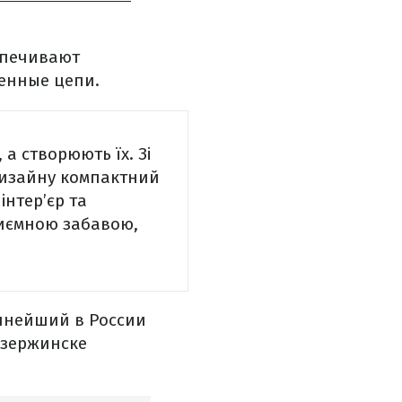
спечивают
енные цепи.
 а створюють їх. Зі
дизайну компактний
інтер’єр та
риємною забавою,
пнейший в России
Дзержинске