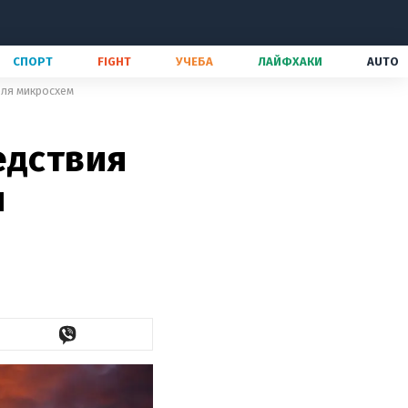
СПОРТ
FIGHT
УЧЕБА
ЛАЙФХАКИ
AUTO
еля микросхем
едствия
я