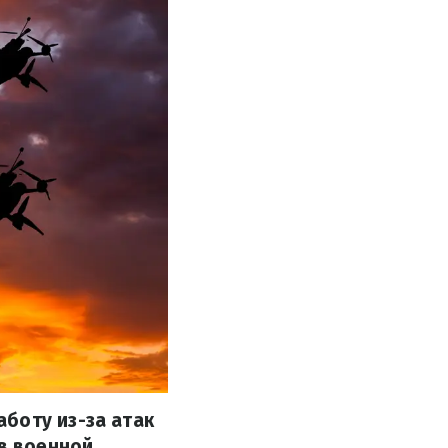
боту из-за атак
 в военной