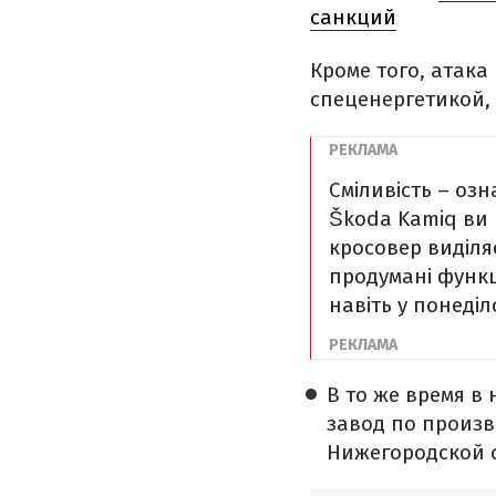
санкций
Кроме того, атак
спеценергетикой,
Сміливість – озн
Škoda Kamiq ви 
кросовер виділя
продумані функц
навіть у понеділ
В то же время в
завод по произ
Нижегородской 