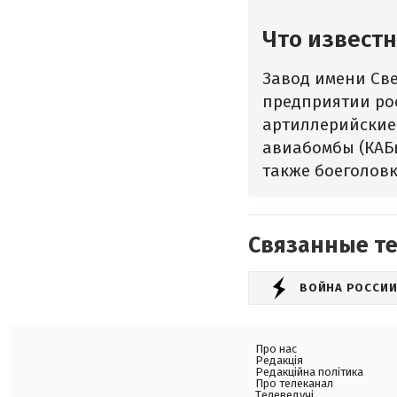
Что извест
Завод имени Све
предприятии ро
артиллерийские
авиабомбы (КАБы
также боеголов
Связанные т
ВОЙНА РОССИИ
Про нас
Редакція
Редакційна політика
Про телеканал
Телеведучі