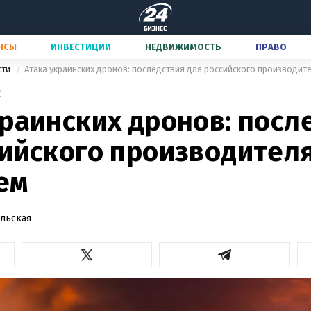
НСЫ
ИНВЕСТИЦИИ
НЕДВИЖИМОСТЬ
ПРАВО
сти
Атака украинских дронов: последствия для российского производит
2
раинских дронов: посл
сийского производител
ем
льская