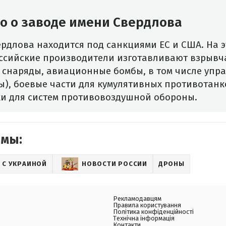
но о заводе имени Свердлова
рдлова находится под санкциями ЕС и США. На 
ссийские производители изготавливают взрывч
 снаряды, авиационные бомбы, в том числе упр
), боевые части для кумулятивных противотанко
ки для систем противовоздушной обороны.
емы:
 С УКРАИНОЙ
НОВОСТИ РОССИИ
ДРОНЫ
Рекламодавцям
Правила користування
Політика конфіденційності
Технічна інформація
Контакти