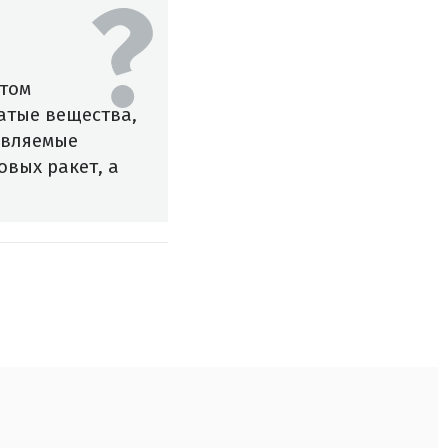
этом
атые вещества,
авляемые
вых ракет, а