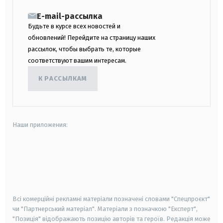
E-mail-рассылка
Будьте в курсе всех новостей и
обновлений! Перейдите на страницу наших
рассылок, чтобы выбрать те, которые
соответствуют вашим интересам.
К РАССЫЛКАМ
Наши приложения:
android
apple
smart tv
samsung smart tv
Всі комерційні рекламні матеріали позначені словами "Спецпроєкт"
чи "Партнерський матеріал". Матеріали з позначкою "Експерт",
"Позиція" відображають позицію авторів та героїв. Редакція може