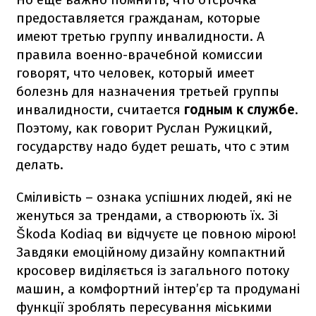
предоставляется гражданам, которые
имеют третью группу инвалидности. А
правила военно-врачебной комиссии
говорят, что человек, который имеет
болезнь для назначения третьей группы
инвалидности, считается
годным к службе
.
Поэтому, как говорит Руслан Ружицкий,
государству надо будет решать, что с этим
делать.
Сміливість – ознака успішних людей, які не
женуться за трендами, а створюють їх. Зі
Škoda Kodiaq ви відчуєте це повною мірою!
Завдяки емоційному дизайну компактний
кросовер виділяється із загального потоку
машин, а комфортний інтер’єр та продумані
функції зроблять пересування міськими