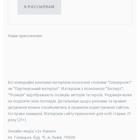
К РАССЫЛКАМ
Наши приложения:
android
apple
smart tv
samsung smart tv
Всі комерційні рекламні матеріали позначені словами "Спецпроєкт"
чи "Партнерський матеріал". Матеріали з позначкою "Експерт",
"Позиція" відображають позицію авторів та героїв. Редакція може
не поділяти їхніх поглядів. Детальніше щодо реклами та правил
цитування можна ознайомитись в правилах користування сайтом.
Усі права захищені.
Матеріали сайту призначені для осіб старше
21
року (21+)
Онлайн-медіа «24 Канал»
пл. Галицька, буд. 15, м. Львів, 79008