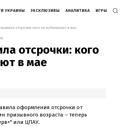
И УКРАИНЫ
ЭКСКЛЮЗИВЫ
АНАЛИТИКА
ИГРЫ
 правила отсрочки: кого не мобилизуют в мае 
ин
ла отсрочки: кого
ют в мае
авила оформления отсрочки от
н призывного возраста – теперь
рв+" или ЦПАУ.