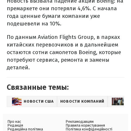
Новость вызвала падение акций Boeing: на
премаркете они потеряли 4,6%. С начала
года ценные бумаги компании уже
подешевели на 10%.
По данным Aviation Flights Group, в парках
китайских перевозчиков и в дальнейшем
остаются сотни самолетов Boeing, которые
потребуют сервиса, ремонта и замены
деталей.
Связанные темы:
НОВОСТИ США
НОВОСТИ КОМПАНИЙ
НО
Про нас
Рекламодавцям
Редакція
Правила користування
Редакційна політика
Політика конфіденційності