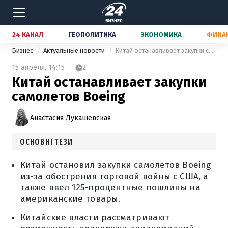
24 КАНАЛ
ГЕОПОЛИТИКА
ЭКОНОМИКА
ФИНА
Бизнес
Актуальные новости
Китай останавливает закупки самолетов Boeing
15 апреля,
14:15
2
Китай останавливает закупки
самолетов Boeing
Анастасия Лукашевская
ОСНОВНІ ТЕЗИ
Китай остановил закупки самолетов Boeing
из-за обострения торговой войны с США, а
также ввел 125-процентные пошлины на
американские товары.
Китайские власти рассматривают