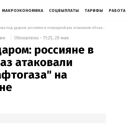
МАКРОЭКОНОМИКА
СОЦВЫПЛАТЫ
ТАРИФЫ
РАБОТА
 Снова под ударом: россияне в очередной раз атаковали объекты "Нафтогаза" на Черниговщине 
Обновлено -
11:25,
20 мая
мин
даром: россияне в
аз атаковали
фтогаза" на
не