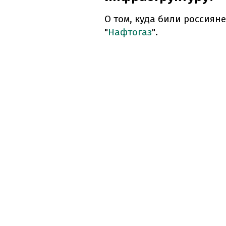
О том, куда били россиян
"
Нафтогаз
".