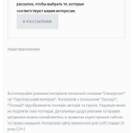
рассылок, чтобы выбрать те, которые
соответствуют вашим интересам.
К РАССЫЛКАМ
Наши приложения:
android
apple
smart tv
samsung smart tv
Всі комерційні рекламні матеріали позначені словами "Спецпроєкт"
чи "Партнерський матеріал". Матеріали з позначкою "Експерт",
"Позиція" відображають позицію авторів та героїв. Редакція може
не поділяти їхніх поглядів. Детальніше щодо реклами та правил
цитування можна ознайомитись в правилах користування сайтом.
Усі права захищені.
Матеріали сайту призначені для осіб старше
21
року (21+)