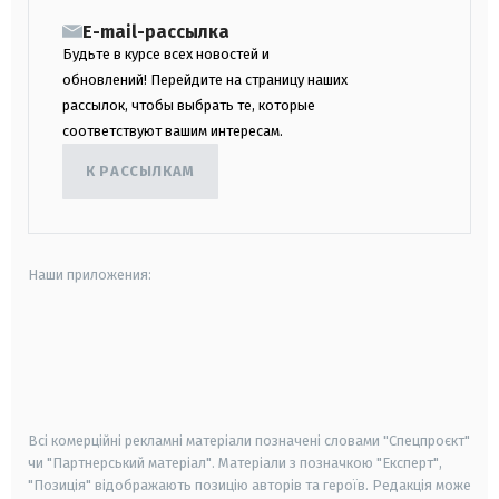
E-mail-рассылка
Будьте в курсе всех новостей и
обновлений! Перейдите на страницу наших
рассылок, чтобы выбрать те, которые
соответствуют вашим интересам.
К РАССЫЛКАМ
Наши приложения:
android
apple
smart tv
samsung smart tv
Всі комерційні рекламні матеріали позначені словами "Спецпроєкт"
чи "Партнерський матеріал". Матеріали з позначкою "Експерт",
"Позиція" відображають позицію авторів та героїв. Редакція може