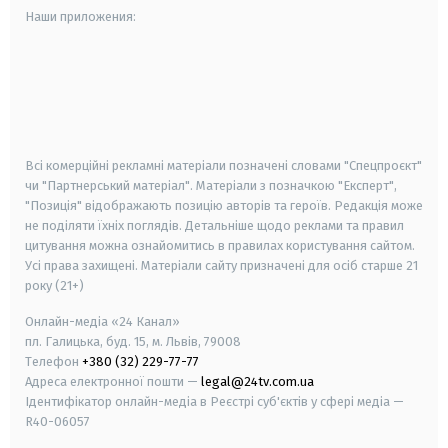
Наши приложения:
android
apple
smart tv
samsung smart tv
Всі комерційні рекламні матеріали позначені словами "Спецпроєкт"
чи "Партнерський матеріал". Матеріали з позначкою "Експерт",
"Позиція" відображають позицію авторів та героїв. Редакція може
не поділяти їхніх поглядів. Детальніше щодо реклами та правил
цитування можна ознайомитись в правилах користування сайтом.
Усі права захищені.
Матеріали сайту призначені для осіб старше
21
року (21+)
Онлайн-медіа «24 Канал»
пл. Галицька, буд. 15, м. Львів, 79008
Телефон
+380 (32) 229-77-77
Адреса електронної пошти —
legal@24tv.com.ua
Ідентифікатор онлайн-медіа в Реєстрі суб'єктів у сфері медіа —
R40-06057