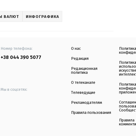
Ы ВАЛЮТ
ИНФОГРАФИКА
Номер телефона:
О нас
Политик
конфиде
+38 044 390 5077
Редакция
Политик
использ
Редакционная
искусств
политика
интеллек
О телеканале
Политик
конфиде
Мы в соцсетях:
приложе
Телеведущие
Соглаше
Рекламодателям
пользов
Сообщес
Правила пользования
Правила
коммент