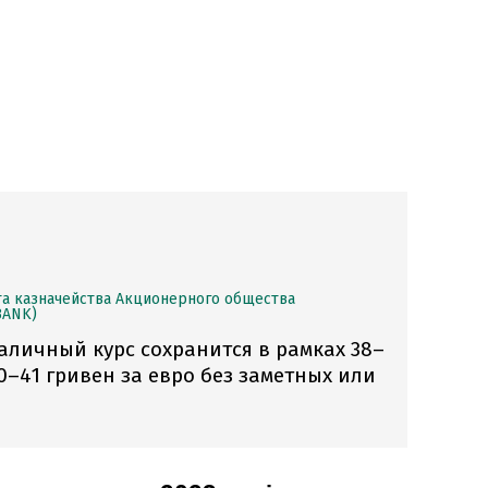
а казначейства Акционерного общества
BANK)
аличный курс сохранится в рамках 38–
0–41 гривен за евро без заметных или