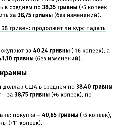
ь в среднем по
38,35 гривны
(+5 копеек
пить за
38,75 гривны
(без изменений).
 38 гривен: продолжит ли курс падать
покупают за
40,24 гривны
(-16 копеек), а
1,10 гривны
(без изменений).
Украины
т доллар США в среднем по
38,40 гривны
 – за
38,75 гривны
(+6 копеек), по
вне: покупка –
40,65 гривны
(+5 копеек),
вны
(+11 копеек).