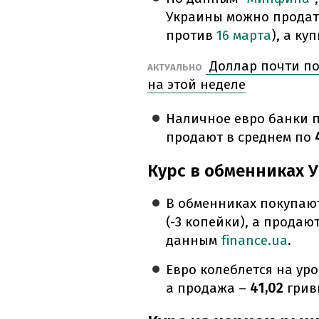
Украины можно продат
против
16 марта
), а ку
Доллар почти по
АКТУАЛЬНО
на этой неделе
Наличное евро банки 
продают в среднем по
4
Курс в обменниках 
В обменниках покупаю
(-3 копейки), а продают
данным
finance.ua
.
Евро колеблется на уро
а продажа –
41,02
гри