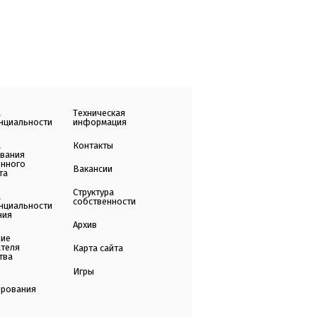
а
Техническая
нциальности
информация
а
Контакты
ования
енного
Вакансии
та
Структура
а
собственности
нциальности
ния
Архив
ние
ателя
Карта сайта
тва
Игры
ирования