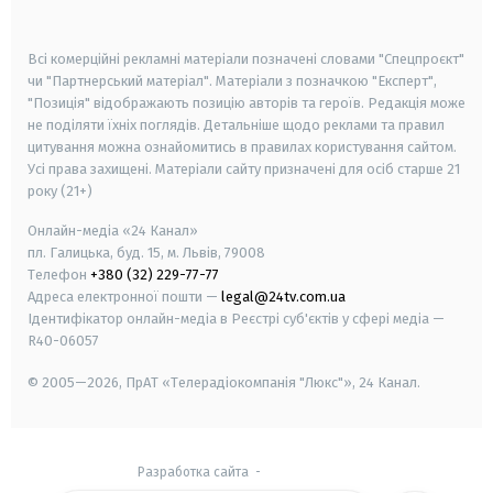
smart tv
samsung smart tv
Всі комерційні рекламні матеріали позначені словами "Спецпроєкт"
чи "Партнерський матеріал". Матеріали з позначкою "Експерт",
"Позиція" відображають позицію авторів та героїв. Редакція може
не поділяти їхніх поглядів. Детальніше щодо реклами та правил
цитування можна ознайомитись в правилах користування сайтом.
Усі права захищені.
Матеріали сайту призначені для осіб старше
21
року (21+)
Онлайн-медіа «24 Канал»
пл. Галицька, буд. 15, м. Львів, 79008
Телефон
+380 (32) 229-77-77
Адреса електронної пошти —
legal@24tv.com.ua
Ідентифікатор онлайн-медіа в Реєстрі суб'єктів у сфері медіа —
R40-06057
© 2005—2026,
ПрАТ «Телерадіокомпанія "Люкс"», 24 Канал.
Разработка сайта
-