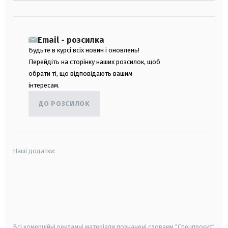
Email - розсилка
Будьте в курсі всіх новин і оновлень!
Перейдіть на сторінку наших розсилок, щоб
обрати ті, що відповідають вашим
інтересам.
ДО РОЗСИЛОК
Наші додатки:
android
apple
smart tv
samsung smart tv
Всі комерційні рекламні матеріали позначені словами "Спецпроєкт"