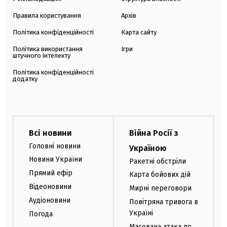
Правила користування
Архів
Політика конфіденційності
Карта сайту
Політика використання
Ігри
штучного інтелекту
Політика конфіденційності
додатку
Всі новини
Війна Росії з
Головні новини
Україною
Новини України
Ракетні обстріли
Прямий ефір
Карта бойових дій
Відеоновини
Мирні переговори
Аудіоновини
Повітряна тривога в
Україні
Погода
Масована атака по