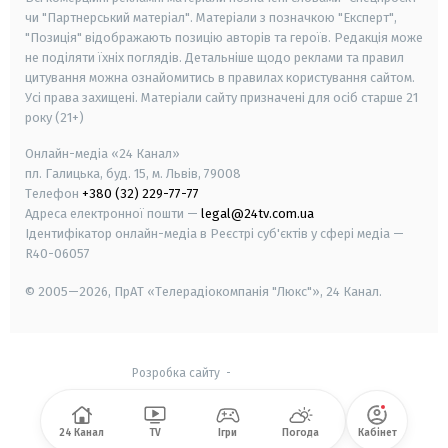
чи "Партнерський матеріал". Матеріали з позначкою "Експерт",
"Позиція" відображають позицію авторів та героїв. Редакція може
не поділяти їхніх поглядів. Детальніше щодо реклами та правил
цитування можна ознайомитись в правилах користування сайтом.
Усі права захищені.
Матеріали сайту призначені для осіб старше
21
року (21+)
Онлайн-медіа «24 Канал»
пл. Галицька, буд. 15, м. Львів, 79008
Телефон
+380 (32) 229-77-77
Адреса електронної пошти —
legal@24tv.com.ua
Ідентифікатор онлайн-медіа в Реєстрі суб'єктів у сфері медіа —
R40-06057
© 2005—2026,
ПрАТ «Телерадіокомпанія "Люкс"», 24 Канал.
Розробка сайту
-
24 Канал
TV
Ігри
Погода
Кабінет