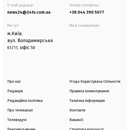
E-mail редакції
Номер телефону:
news24@24tv.com.ua
+38 044 390 5077
Ми тут:
Ми в соцмережах:
м.Київ
,
вул. Володимирська
офіс
61/11,
50
Про нас
Угода Користувача Спільноти
Редакція
Правила коментування
Редакційна політика
Технічна інформація
Про телеканал
Контакти
Телеведучі
Вакансії
Рекламодавцям
Структура власності