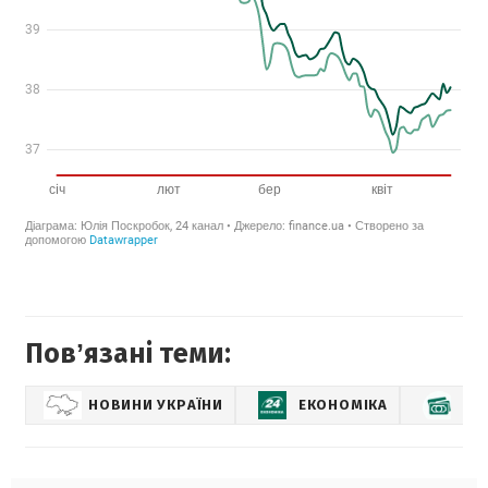
Повʼязані теми:
НОВИНИ УКРАЇНИ
ЕКОНОМІКА
КУ