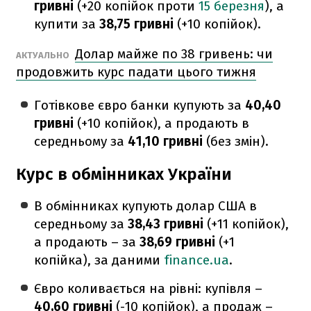
гривні
(+20 копійок проти
15 березня
), а
купити за
38,75 гривні
(+10 копійок).
Долар майже по 38 гривень: чи
АКТУАЛЬНО
продовжить курс падати цього тижня
Готівкове євро банки купують за
40,40
гривні
(+10 копійок), а продають в
середньому за
41,10 гривні
(без змін).
Курс в обмінниках України
В обмінниках купують долар США в
середньому за
38,43 гривні
(+11 копійок),
а продають – за
38,69 гривні
(+1
копійка), за даними
finance.ua
.
Євро коливається на рівні: купівля –
40,60 гривні
(-10 копійок), а продаж –