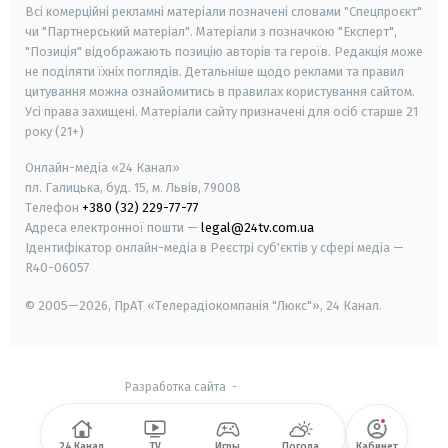
Всі комерційні рекламні матеріали позначені словами "Спецпроєкт"
чи "Партнерський матеріал". Матеріали з позначкою "Експерт",
"Позиція" відображають позицію авторів та героїв. Редакція може
не поділяти їхніх поглядів. Детальніше щодо реклами та правил
цитування можна ознайомитись в правилах користування сайтом.
Усі права захищені.
Матеріали сайту призначені для осіб старше
21
року (21+)
Онлайн-медіа «24 Канал»
пл. Галицька, буд. 15, м. Львів, 79008
Телефон
+380 (32) 229-77-77
Адреса електронної пошти —
legal@24tv.com.ua
Ідентифікатор онлайн-медіа в Реєстрі суб'єктів у сфері медіа —
R40-06057
© 2005—2026,
ПрАТ «Телерадіокомпанія "Люкс"», 24 Канал.
Разработка сайта
-
24 Канал
TV
Игры
Погода
Кабинет