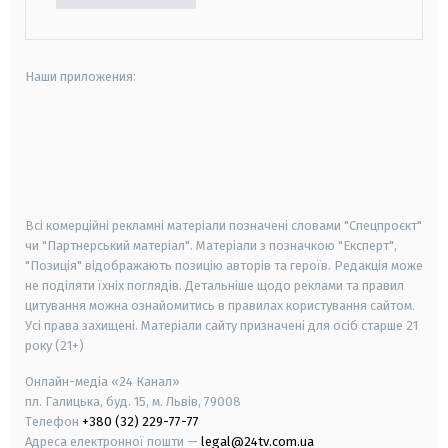
Наши приложения:
android
apple
smart tv
samsung smart tv
Всі комерційні рекламні матеріали позначені словами "Спецпроєкт"
чи "Партнерський матеріал". Матеріали з позначкою "Експерт",
"Позиція" відображають позицію авторів та героїв. Редакція може
не поділяти їхніх поглядів. Детальніше щодо реклами та правил
цитування можна ознайомитись в правилах користування сайтом.
Усі права захищені.
Матеріали сайту призначені для осіб старше
21
року (21+)
Онлайн-медіа «24 Канал»
пл. Галицька, буд. 15, м. Львів, 79008
Телефон
+380 (32) 229-77-77
Адреса електронної пошти —
legal@24tv.com.ua