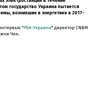
ых электростанций в течение
этом государство Украина пытается
лемы, возникшие в энергетике в 2017-
интервью "
РБК-Украина
" директор CNBM
нжчи Чен.