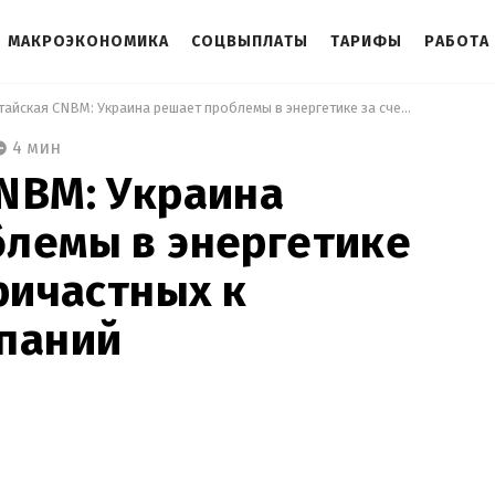
МАКРОЭКОНОМИКА
СОЦВЫПЛАТЫ
ТАРИФЫ
РАБОТА
 Китайская CNBM: Украина решает проблемы в энергетике за счет не причастных к кризису компаний 
4 мин
NBM: Украина
лемы в энергетике
причастных к
мпаний