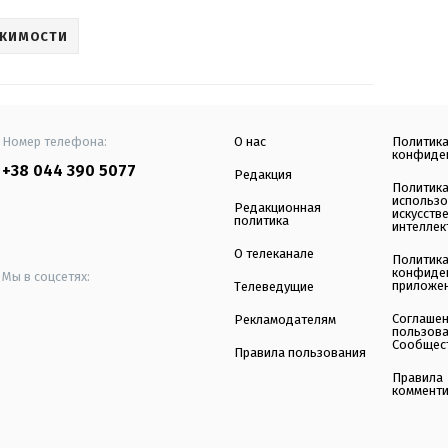
ИЖИМОСТИ
Номер телефона:
О нас
Политик
конфиде
+38 044 390 5077
Редакция
Политик
использ
Редакционная
искусств
политика
интеллек
О телеканале
Политик
конфиде
Мы в соцсетях:
приложе
Телеведущие
Соглаше
Рекламодателям
пользов
Сообщес
Правила пользования
Правила
коммент