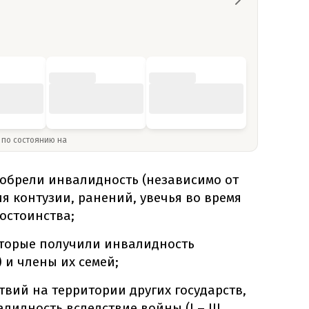
» по состоянию на
обрели инвалидность (независимо от
я контузии, ранений, увечья во время
остоинства;
оторые получили инвалидность
 и члены их семей;
твий на территории других государств,
идность вследствие войны (I – III