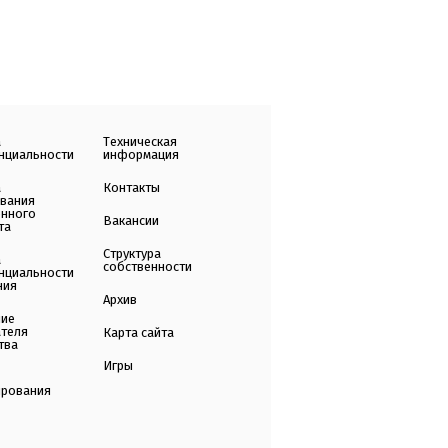
а
Техническая
нциальности
информация
а
Контакты
ования
енного
Вакансии
та
Структура
а
собственности
нциальности
ния
Архив
ние
ателя
Карта сайта
тва
Игры
ирования