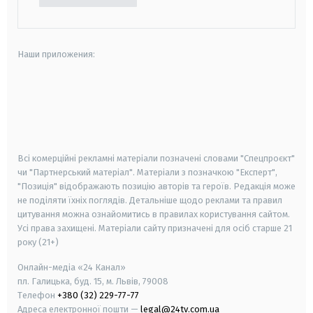
Наши приложения:
android
apple
smart tv
samsung smart tv
Всі комерційні рекламні матеріали позначені словами "Спецпроєкт"
чи "Партнерський матеріал". Матеріали з позначкою "Експерт",
"Позиція" відображають позицію авторів та героїв. Редакція може
не поділяти їхніх поглядів. Детальніше щодо реклами та правил
цитування можна ознайомитись в правилах користування сайтом.
Усі права захищені.
Матеріали сайту призначені для осіб старше
21
року (21+)
Онлайн-медіа «24 Канал»
пл. Галицька, буд. 15, м. Львів, 79008
Телефон
+380 (32) 229-77-77
Адреса електронної пошти —
legal@24tv.com.ua