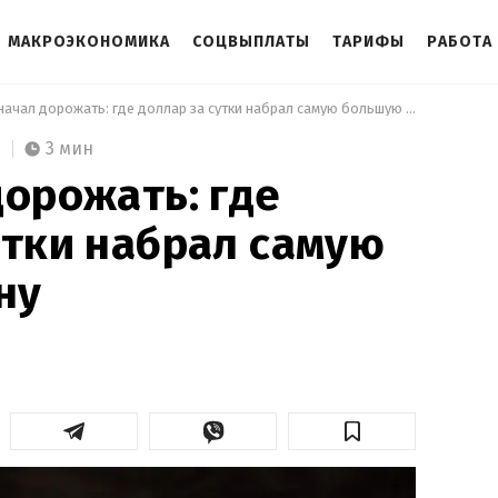
МАКРОЭКОНОМИКА
СОЦВЫПЛАТЫ
ТАРИФЫ
РАБОТА
 Курс начал дорожать: где доллар за сутки набрал самую большую цену 
3 мин
дорожать: где
утки набрал самую
ну