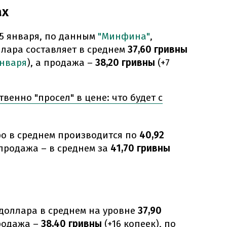
ах
25 января, по данным
"Минфина"
,
лара составляет в среднем
37,60 гривны
января
), а продажа –
38,20 гривны
(+7
венно "просел" в цене: что будет с
о в среднем производится по
40,92
 продажа – в среднем за
41,70 гривны
доллара в среднем на уровне
37,90
продажа –
38,40 гривны
(+16 копеек), по