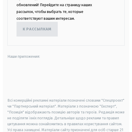
обновлений! Перейдите на страницу наших
рассылок, чтобы выбрать те, которые
соответствуют вашим интересам.
К РАССЫЛКАМ
Наши приложения:
android
apple
smart tv
samsung smart tv
Всі комерційні рекламні матеріали позначені словами "Спецпроєкт"
чи "Партнерський матеріал". Матеріали з позначкою "Експерт",
"Позиція" відображають позицію авторів та героїв. Редакція може
не поділяти їхніх поглядів. Детальніше щодо реклами та правил
цитування можна ознайомитись в правилах користування сайтом.
Усі права захищені.
Матеріали сайту призначені для осіб старше
21