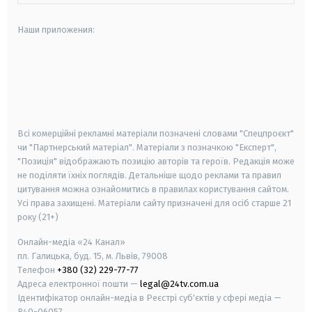
Наши приложения:
android
apple
smart tv
samsung smart tv
Всі комерційні рекламні матеріали позначені словами "Спецпроєкт"
чи "Партнерський матеріал". Матеріали з позначкою "Експерт",
"Позиція" відображають позицію авторів та героїв. Редакція може
не поділяти їхніх поглядів. Детальніше щодо реклами та правил
цитування можна ознайомитись в правилах користування сайтом.
Усі права захищені.
Матеріали сайту призначені для осіб старше
21
року (21+)
Онлайн-медіа «24 Канал»
пл. Галицька, буд. 15, м. Львів, 79008
Телефон
+380 (32) 229-77-77
Адреса електронної пошти —
legal@24tv.com.ua
Ідентифікатор онлайн-медіа в Реєстрі суб'єктів у сфері медіа —
R40-06057