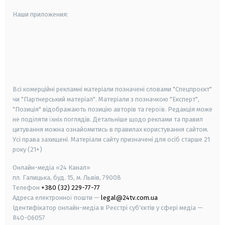
Наши приложения:
android
apple
smart tv
samsung smart tv
Всі комерційні рекламні матеріали позначені словами "Спецпроєкт"
чи "Партнерський матеріал". Матеріали з позначкою "Експерт",
"Позиція" відображають позицію авторів та героїв. Редакція може
не поділяти їхніх поглядів. Детальніше щодо реклами та правил
цитування можна ознайомитись в правилах користування сайтом.
Усі права захищені.
Матеріали сайту призначені для осіб старше
21
року (21+)
Онлайн-медіа «24 Канал»
пл. Галицька, буд. 15, м. Львів, 79008
Телефон
+380 (32) 229-77-77
Адреса електронної пошти —
legal@24tv.com.ua
Ідентифікатор онлайн-медіа в Реєстрі суб'єктів у сфері медіа —
R40-06057