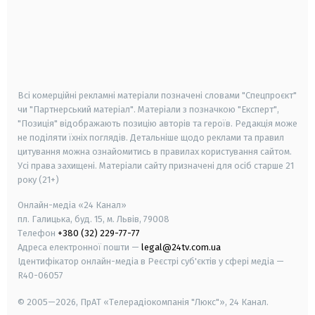
android
apple
smart tv
samsung smart tv
Всі комерційні рекламні матеріали позначені словами "Спецпроєкт"
чи "Партнерський матеріал". Матеріали з позначкою "Експерт",
"Позиція" відображають позицію авторів та героїв. Редакція може
не поділяти їхніх поглядів. Детальніше щодо реклами та правил
цитування можна ознайомитись в правилах користування сайтом.
Усі права захищені.
Матеріали сайту призначені для осіб старше
21
року (21+)
Онлайн-медіа «24 Канал»
пл. Галицька, буд. 15, м. Львів, 79008
Телефон
+380 (32) 229-77-77
Адреса електронної пошти —
legal@24tv.com.ua
Ідентифікатор онлайн-медіа в Реєстрі суб'єктів у сфері медіа —
R40-06057
© 2005—2026,
ПрАТ «Телерадіокомпанія "Люкс"», 24 Канал.