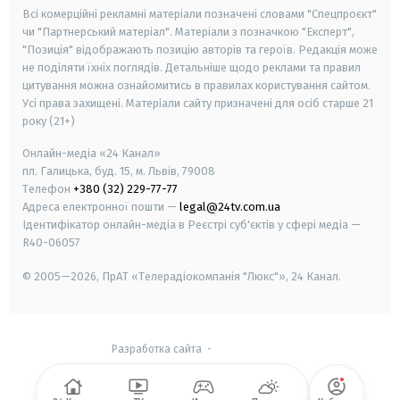
Всі комерційні рекламні матеріали позначені словами "Спецпроєкт"
чи "Партнерський матеріал". Матеріали з позначкою "Експерт",
"Позиція" відображають позицію авторів та героїв. Редакція може
не поділяти їхніх поглядів. Детальніше щодо реклами та правил
цитування можна ознайомитись в правилах користування сайтом.
Усі права захищені.
Матеріали сайту призначені для осіб старше
21
року (21+)
Онлайн-медіа «24 Канал»
пл. Галицька, буд. 15, м. Львів, 79008
Телефон
+380 (32) 229-77-77
Адреса електронної пошти —
legal@24tv.com.ua
Ідентифікатор онлайн-медіа в Реєстрі суб'єктів у сфері медіа —
R40-06057
© 2005—2026,
ПрАТ «Телерадіокомпанія "Люкс"», 24 Канал.
Разработка сайта
-