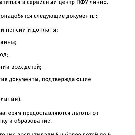
атиться в сервисный центр ПФУ лично.
онадобятся следующие документы:
и пенсии и доплаты;
раины;
од;
нии всех детей;
угие документы, подтверждающие
аличии).
матерям предоставляются льготы от
лку и образование.
орые воспитывали 5 и более детей до 6