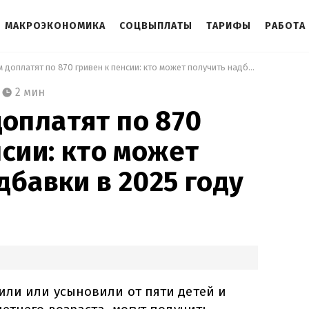
МАКРОЭКОНОМИКА
СОЦВЫПЛАТЫ
ТАРИФЫ
РАБОТА
 Женщинам доплатят по 870 гривен к пенсии: кто может получить надбавки в 2025 году 
2 мин
оплатят по 870
нсии: кто может
дбавки в 2025 году
ли или усыновили от пяти детей и