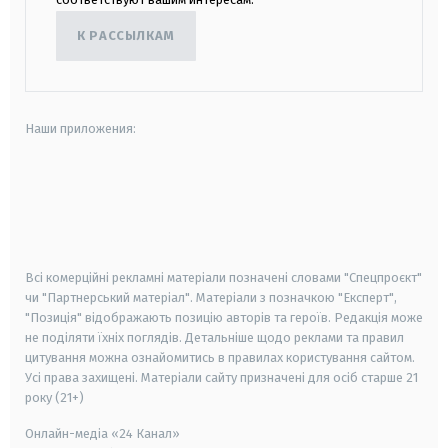
К РАССЫЛКАМ
Наши приложения:
android
apple
smart tv
samsung smart tv
Всі комерційні рекламні матеріали позначені словами "Спецпроєкт"
чи "Партнерський матеріал". Матеріали з позначкою "Експерт",
"Позиція" відображають позицію авторів та героїв. Редакція може
не поділяти їхніх поглядів. Детальніше щодо реклами та правил
цитування можна ознайомитись в правилах користування сайтом.
Усі права захищені.
Матеріали сайту призначені для осіб старше
21
року (21+)
Онлайн-медіа «24 Канал»