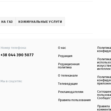
 НА ГАЗ
КОММУНАЛЬНЫЕ УСЛУГИ
Номер телефона:
О нас
Политик
конфиде
+38 044 390 5077
Редакция
Политик
использ
Редакционная
искусств
политика
интеллек
О телеканале
Политик
конфиде
Мы в соцсетях:
приложе
Телеведущие
Соглаше
Рекламодателям
пользов
Сообщес
Правила пользования
Правила
коммент