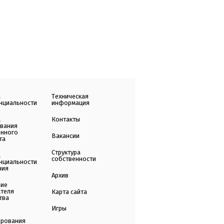
а
Техническая
нциальности
информация
а
Контакты
ования
енного
Вакансии
та
Структура
а
собственности
нциальности
ния
Архив
ние
ателя
Карта сайта
тва
Игры
ирования