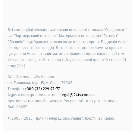
android
apple
smart tv
samsung smart tv
Всі комерційні рекламні матеріали позначені словами "Спецпроєкт"
чи "Партнерський матеріал". Матеріали з позначкою "Експерт",
"Позиція" відображають позицію авторів та героїв. Редакція може
не поділяти їхніх поглядів. Детальніше щодо реклами та правил
цитування можна ознайомитись в правилах користування сайтом.
Усі права захищені.
Матеріали сайту призначені для осіб старше
21
року (21+)
Онлайн-медіа «24 Канал»
пл. Галицька, буд. 15, м. Львів, 79008
Телефон
+380 (32) 229-77-77
Адреса електронної пошти —
legal@24tv.com.ua
Ідентифікатор онлайн-медіа в Реєстрі суб'єктів у сфері медіа —
R40-06057
© 2005—2026,
ПрАТ «Телерадіокомпанія "Люкс"», 24 Канал.