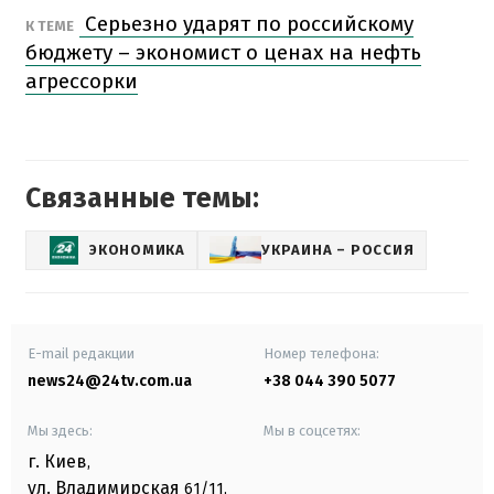
Серьезно ударят по российскому
К ТЕМЕ
бюджету – экономист о ценах на нефть
агрессорки
Связанные темы:
ЭКОНОМИКА
УКРАИНА – РОССИЯ
E-mail редакции
Номер телефона:
news24@24tv.com.ua
+38 044 390 5077
Мы здесь:
Мы в соцсетях:
г. Киев
,
ул. Владимирская
61/11,