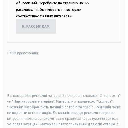
обновлений! Перейдите на страницу наших
рассылок, чтобы выбрать те, которые
соответствуют вашим интересам.
К РАССЫЛКАМ
Наши приложения:
android
apple
smart tv
samsung smart tv
Всі комерційні рекламні матеріали позначені словами "Спецпроєкт"
чи "Партнерський матеріал". Матеріали з позначкою "Експерт",
"Позиція" відображають позицію авторів та героїв. Редакція може
не поділяти їхніх поглядів. Детальніше щодо реклами та правил
цитування можна ознайомитись в правилах користування сайтом.
Усі права захищені.
Матеріали сайту призначені для осіб старше
21