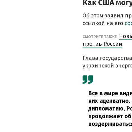
Как США могу
Об этом заявил п
ссылкой на его
со
Новы
СМОТРИТЕ ТАКЖЕ
против России
Глава государств
украинской энерг
Все в мире вид
них адекватно.
дипломатию, Ро
продолжает об
воздерживаться