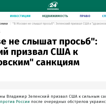
ИНВЕСТИЦИИ
НЕДВИЖИМОСТЬ
ПРАВО
С
номики
"В Москве не слышат просьб": Зеленский призвал США к "драконо
5
е не слышат просьб":
ий призвал США к
овским" санкциям
ны Владимир Зеленский призвал США к сильным са
против России
после очередных обстрелов украинс