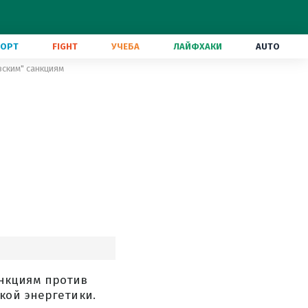
ПОРТ
FIGHT
УЧЕБА
ЛАЙФХАКИ
AUTO
вским" санкциям
нкциям против
кой энергетики.