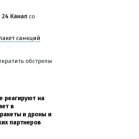
т
24 Канал
со
пакет санкций
екратить обстрелы
не реагируют на
ает в
ракеты и дроны и
ких партнеров