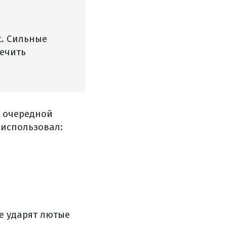
t. Сильные
печить
а очередной
 использовал:
е ударят лютые