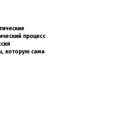
етические
ический процесс
ссия
ы, которую сама