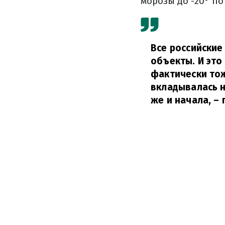
морозы до -20° по
Все российские
объекты. И это
фактически тож
вкладывалась н
же и начала,
– 