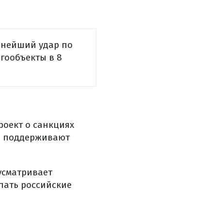
льнейший удар по
ргообъекты в 8
проект о санкциях
 поддерживают
усматривает
пать российские