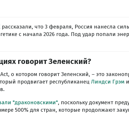
К
рассказали, что 3 февраля, Россия нанесла си
гетике с начала 2026 года. Под удар попали эне
циях говорит Зеленский?
a Act, о котором говорит Зеленский, – это законо
оторый продвигает республиканец
Линдси Грэм
и
в.
вали "драконовскими"
, поскольку документ пред
змере 500% для стран, которые продолжают заку