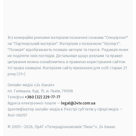
android
apple
smart tv
samsung smart tv
Всі комерційні рекламні матеріали позначені словами "Спецпроєкт"
чи "Партнерський матеріал". Матеріали з позначкою "Експерт",
"Позиція" відображають позицію авторів та героїв. Редакція може
не поділяти їхніх поглядів. Детальніше щодо реклами та правил
цитування можна ознайомитись в правилах користування сайтом.
Усі права захищені.
Матеріали сайту призначені для осіб старше
21
року (21+)
Онлайн-медіа «24 Канал»
пл. Галицька, буд. 15, м. Львів, 79008
Телефон
+380 (32) 229-77-77
Адреса електронної пошти —
legal@24tv.com.ua
Ідентифікатор онлайн-медіа в Реєстрі суб'єктів у сфері медіа —
R40-06057
© 2005—2026,
ПрАТ «Телерадіокомпанія "Люкс"», 24 Канал.