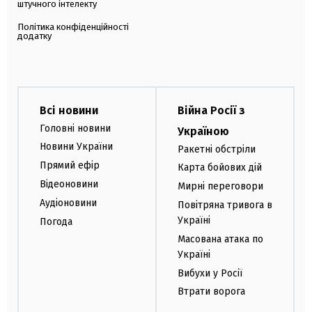
штучного інтелекту
Політика конфіденційності
додатку
Всі новини
Війна Росії з
Головні новини
Україною
Новини України
Ракетні обстріли
Прямий ефір
Карта бойових дій
Відеоновини
Мирні переговори
Аудіоновини
Повітряна тривога в
Україні
Погода
Масована атака по
Україні
Вибухи у Росії
Втрати ворога