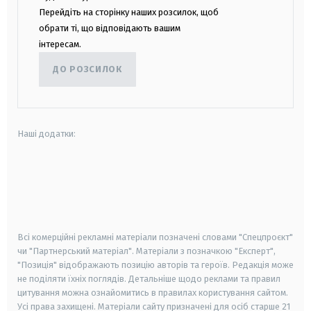
Перейдіть на сторінку наших розсилок, щоб
обрати ті, що відповідають вашим
інтересам.
ДО РОЗСИЛОК
Наші додатки:
android
apple
smart tv
samsung smart tv
Всі комерційні рекламні матеріали позначені словами "Спецпроєкт"
чи "Партнерський матеріал". Матеріали з позначкою "Експерт",
"Позиція" відображають позицію авторів та героїв. Редакція може
не поділяти їхніх поглядів. Детальніше щодо реклами та правил
цитування можна ознайомитись в правилах користування сайтом.
Усі права захищені.
Матеріали сайту призначені для осіб старше
21