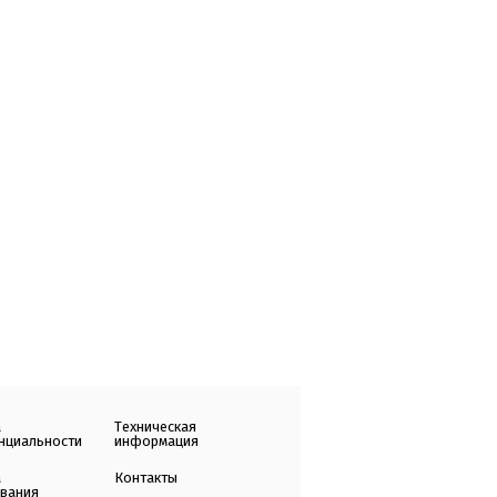
а
Техническая
нциальности
информация
а
Контакты
ования