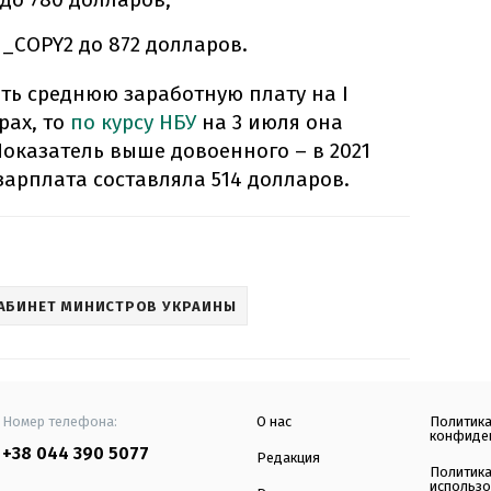
% _COPY2 до 872 долларов.
ть среднюю заработную плату на I
рах, то
по курсу НБУ
на 3 июля она
 Показатель выше довоенного – в 2021
зарплата составляла 514 долларов.
АБИНЕТ МИНИСТРОВ УКРАИНЫ
Номер телефона:
О нас
Политик
конфиде
+38 044 390 5077
Редакция
Политик
использ