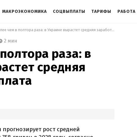
МАКРОЭКОНОМИКА
СОЦВЫПЛАТЫ
ТАРИФЫ
РАБОТА
 Более чем в полтора раза: в Украине вырастет средняя заработная плата 
2 мин
полтора раза: в
астет средняя
плата
 прогнозирует рост средней