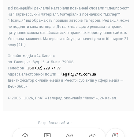
Всі комерційні рекламні матеріали позначені словами "Спецпроєкт"
чи "Партнерський матеріал". Матеріали з позначкою "Експерт",
"Позиція" відображають позицію авторів та героїв. Редакція може
не поділяти їхніх поглядів. Детальніше щодо реклами та правил
цитування можна ознайомитись в правилах користування сайтом.
Усі права захищені.
Матеріали сайту призначені для осіб старше
21
року (21+)
Онлайн-медіа «24 Канал»
пл. Галицька, буд. 15, м. Львів, 79008
Телефон
+380 (32) 229-77-77
Адреса електронної пошти —
legal@24tv.com.ua
Ідентифікатор онлайн-медіа в Реєстрі суб'єктів у сфері медіа —
R40-06057
© 2005—2026,
ПрАТ «Телерадіокомпанія "Люкс"», 24 Канал.
Разработка сайта
-