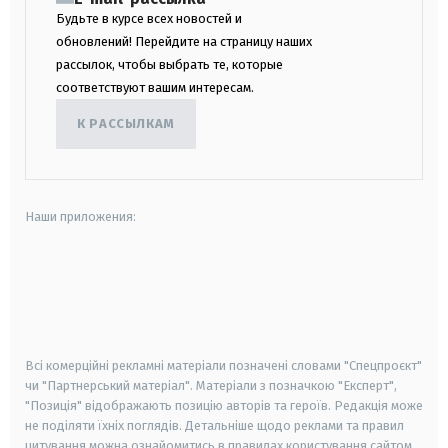
Будьте в курсе всех новостей и
обновлений! Перейдите на страницу наших
рассылок, чтобы выбрать те, которые
соответствуют вашим интересам.
К РАССЫЛКАМ
Наши приложения:
android
apple
smart tv
samsung smart tv
Всі комерційні рекламні матеріали позначені словами "Спецпроєкт"
чи "Партнерський матеріал". Матеріали з позначкою "Експерт",
"Позиція" відображають позицію авторів та героїв. Редакція може
не поділяти їхніх поглядів. Детальніше щодо реклами та правил
цитування можна ознайомитись в правилах користування сайтом.