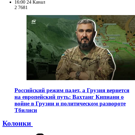
16:00
24 Канал
2 768
1
Российский режим падет, а Грузия вернется
на европейский путь: Вахтанг Кипиани о
войне в Грузии и политическом развороте
Тбилиси
Колонки