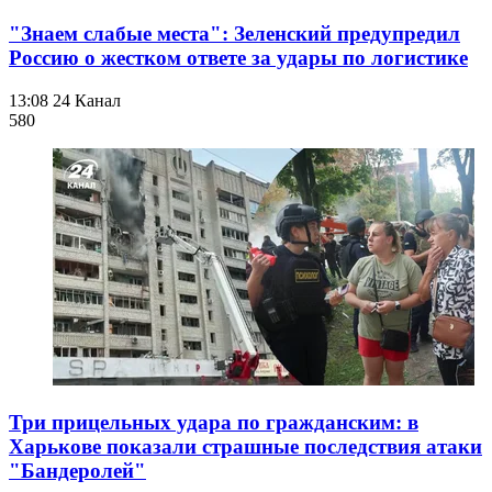
"Знаем слабые места": Зеленский предупредил
Россию о жестком ответе за удары по логистике
13:08
24 Канал
580
Три прицельных удара по гражданским: в
Харькове показали страшные последствия атаки
"Бандеролей"