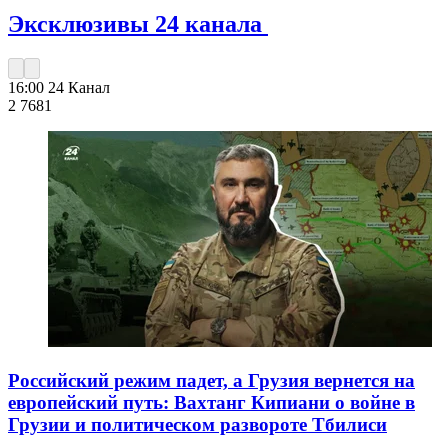
Эксклюзивы 24 канала
16:00
24 Канал
2 768
1
Российский режим падет, а Грузия вернется на
европейский путь: Вахтанг Кипиани о войне в
Грузии и политическом развороте Тбилиси