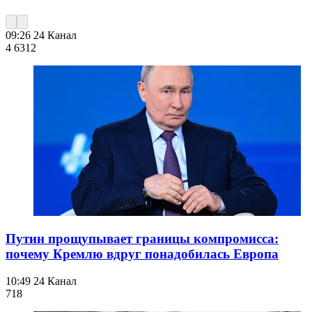
09:26
24 Канал
4 631
2
Путин прощупывает границы компромисса:
почему Кремлю вдруг понадобилась Европа
10:49
24 Канал
718