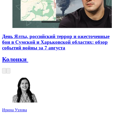
День Ялты, российский террор и ожесточенные
бои в Сумской и Харьковской областях: обзор
событий войны за 7 августа
Колонки
Ирина Узлова