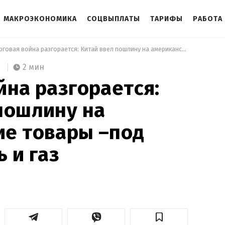
МАКРОЭКОНОМИКА
СОЦВЫПЛАТЫ
ТАРИФЫ
РАБОТА
 Торговая война разгорается: Китай ввел пошлину на американские товары –под ударом уголь и газ 
2 мин
йна разгорается:
пошлину на
ие товары –под
 и газ