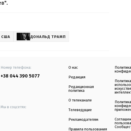
в".
 США
ДОНАЛЬД ТРАМП
Номер телефона:
О нас
Политик
конфиде
+38 044 390 5077
Редакция
Политик
использ
Редакционная
искусств
политика
интеллек
О телеканале
Политик
конфиде
Мы в соцсетях:
приложе
Телеведущие
Соглаше
Рекламодателям
пользов
Сообщес
Правила пользования