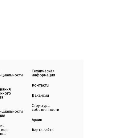
а
Техническая
нциальности
информация
а
Контакты
ования
енного
Вакансии
та
Структура
а
собственности
нциальности
ния
Архив
ние
ателя
Карта сайта
тва